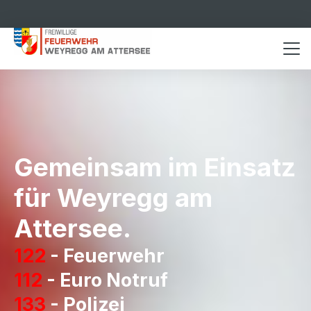
Gemeinsam im Einsatz
für Weyregg am
Attersee.
122
-
Feuerwehr
112
-
Euro Notruf
133
-
Polizei