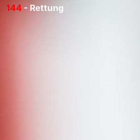
144
-
Rettung