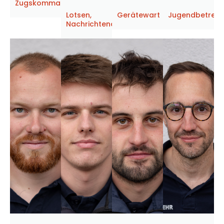
Zugskommandant
Lotsen,
Gerätewart
Jugendbetreue
Nachrichtendienst