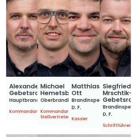
Alexander
Michael
Matthias
Siegfried
Gebetsroither
Hemetsberger
Ott
Mrschtik-
Gebetsroit
Hauptbrandinspektor
Oberbrandinspektor
Brandinspektor
Brandinspekt
D. F.
Kommandant
Kommandant
D. F.
Stellvertreter
Kassier
Schriftführer