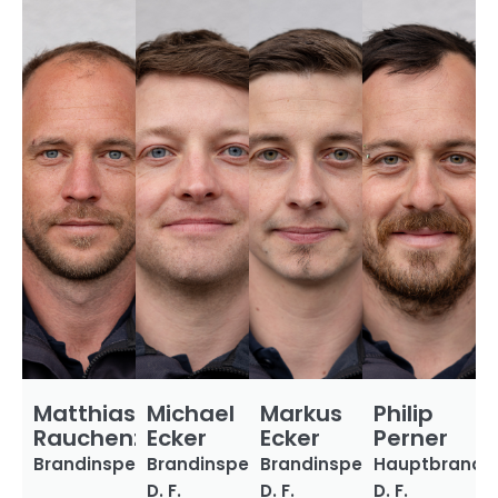
Matthias
Michael
Markus
Philip
Rauchenzauner
Ecker
Ecker
Perner
Brandinspektor
Brandinspektor
Brandinspektor
Hauptbrandm
D. F.
D. F.
D. F.