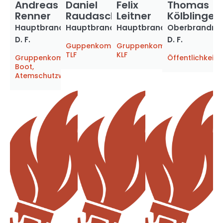
Andreas
Daniel
Felix
Thomas
Renner
Raudaschl
Leitner
Kölblinger
Hauptbrandmeister
Hauptbrandmeister
Hauptbrandmeister
Oberbrandme
D. F.
D. F.
Guppenkommandant
Gruppenkommandant
TLF
KLF
Gruppenkommandant
Öffentlichkeits
Boot,
Atemschutzwart