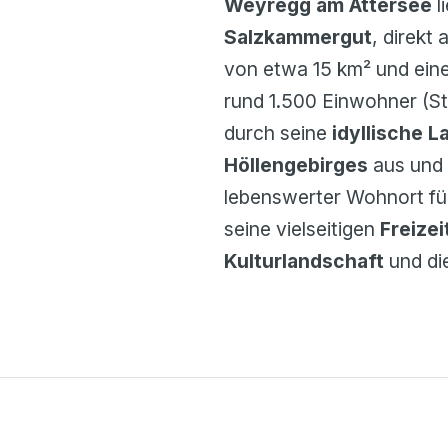
Weyregg am Attersee
l
Salzkammergut
, direkt
von etwa 15 km² und ein
rund 1.500 Einwohner (St
durch seine
idyllische L
Höllengebirges
aus und i
lebenswerter Wohnort fü
seine vielseitigen
Freize
Kulturlandschaft
und di