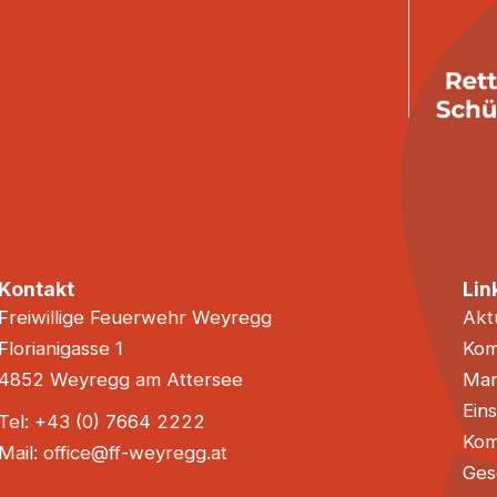
Kontakt
Lin
Freiwillige Feuerwehr Weyregg
Akt
Florianigasse 1
Ko
4852 Weyregg am Attersee
Man
Ein
Tel: +43 (0) 7664 2222
Kom
Mail: office@ff-weyregg.at
Ges