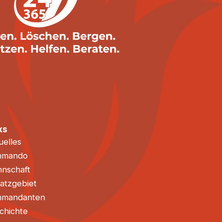
ks
uelles
mmando
nschaft
satzgebiet
mandanten
chichte