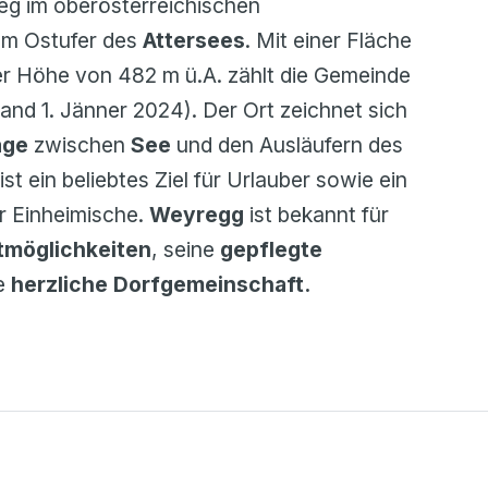
ieg im oberösterreichischen
 am Ostufer des
Attersees
. Mit einer Fläche
er Höhe von 482 m ü.A. zählt die Gemeinde
and 1. Jänner 2024). Der Ort zeichnet sich
age
zwischen
See
und den Ausläufern des
st ein beliebtes Ziel für Urlauber sowie ein
r Einheimische.
Weyregg
ist bekannt für
itmöglichkeiten
, seine
gepflegte
e
herzliche Dorfgemeinschaft.