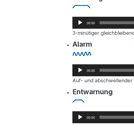
Audio-
00:00
Player
3-minütiger gleichbleiben
Alarm
Audio-
00:00
Player
Auf- und abschwellender H
Entwarnung
Audio-
00:00
Player
1-minütiger gleichbleiben