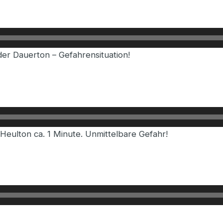
der Dauerton – Gefahrensituation!
eulton ca. 1 Minute. Unmittelbare Gefahr!
der Dauerton. Ende der Gefahrensituation!