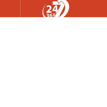
Gemeinsam im Einsatz
für Weyregg am Attersee.
Kontakt
Freiwillige Feuerwehr Weyregg
Florianigasse 1
4852 Weyregg am Attersee